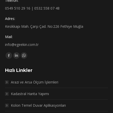
Telefon:
0549 510 29 16 | 0532 558 07 48
Adres:
Kesikkapı Mah. Çarşı Çad. No:226 Fethiye Muğla
Mail:
info@egeekin.com.tr
Find us on:
Facebook
Linkedin
Whatsapp
page
page
page
Hızlı Linkler
opens
opens
opens
in
in
in
Arazi ve Arsa Ölçüm İşlemleri
new
new
new
window
window
window
Kadastral Harita Yapımı
Kolon Temel Duvar Aplikasyonları